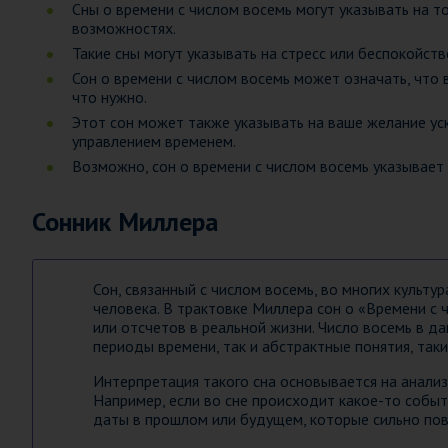
Сны о времени с числом восемь могут указывать на т
возможностях.
Такие сны могут указывать на стресс или беспокойст
Сон о времени с числом восемь может означать, что 
что нужно.
Этот сон может также указывать на ваше желание уск
управлением временем.
Возможно, сон о времени с числом восемь указывает 
Сонник Миллера
Сон, связанный с числом восемь, во многих культ
человека. В трактовке Миллера сон о «Времени с
или отсчетов в реальной жизни. Число восемь в д
периоды времени, так и абстрактные понятия, таки
Интерпретация такого сна основывается на анали
Например, если во сне происходит какое-то событ
даты в прошлом или будущем, которые сильно пов