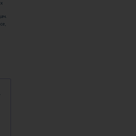
их
ач.
се,
в