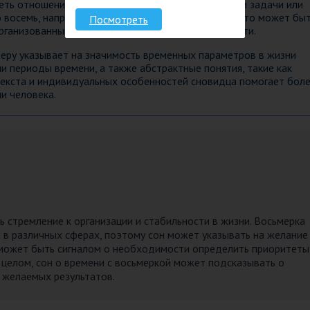
еть отношение к временному аспекту в выполнении задачи или
 восемь, например, в связи с сроками или часами, это может бы
Посмотреть
ганизованным и управляемым в своей деятельности.
леру указывает на значимость временных параметров в жизни
 периоды времени, а также абстрактные понятия, такие как
нтекста и индивидуальных особенностей сновидца помогает бол
и человека.
 стремление к организации и стабильности в жизни. Восьмерка
 в различных сферах, поэтому сон может указывать на желание
о может быть сигналом о необходимости определить приоритеты
В целом, сон о времени с восьмеркой может подсказывать о
 желаемых результатов.