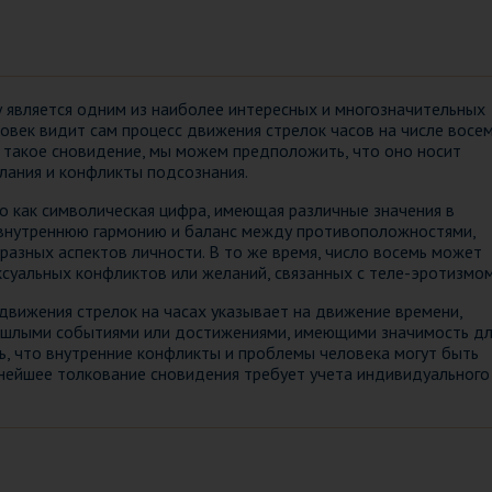
 является одним из наиболее интересных и многозначительных
овек видит сам процесс движения стрелок часов на числе восем
я такое сновидение, мы можем предположить, что оно носит
лания и конфликты подсознания.
о как символическая цифра, имеющая различные значения в
а внутреннюю гармонию и баланс между противоположностями,
 разных аспектов личности. В то же время, число восемь может
суальных конфликтов или желаний, связанных с теле-эротизмом
движения стрелок на часах указывает на движение времени,
рошлыми событиями или достижениями, имеющими значимость д
, что внутренние конфликты и проблемы человека могут быть
льнейшее толкование сновидения требует учета индивидуального