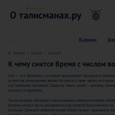
В закладки
О талисманах.ру
Камни
Ам
Главная
Сонник
Сны на В
К чему снится Время с числом в
Сон — это феномен, который продолжает вызывать любопыт
аспектов сновидений является присутствие чисел, которые
состояниями человека. Один из таких чисел — восемь, мож
контексте времени.
Число восемь обладает несколькими символическими значен
восемь может быть воспринято как символ бесконечности,
потоках. Данный символический образ может указывать на
процесс, зацикленность или неизменность во временном ко