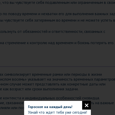
о, что вы чувствуете себя подавленным или ограниченным в сво
во по поводу времени и нехватки его для выполнения важных зад
вы чувствуете себя затерянным во времени и не можете успеть в
ользнуть от обязанностей и ответственности, связанных с
на стремление к контролю над временем и боязнь потерять его.
урах символизирует временные рамки или периоды в жизни
 числом восемь» указывает на значимость временных параметро
анном случае может представлять как конкретные даты или
е как возраст или сроки выполнения задачи.
зе контекста и индивидуальных особенностей сновидца.
ие, связанное с числом восемь, это может указывать на важные
Гороскоп на каждый день!
лияли или позже повлияют на жизнь сновидца.
Узнай что ждет тебя уже сегодня!