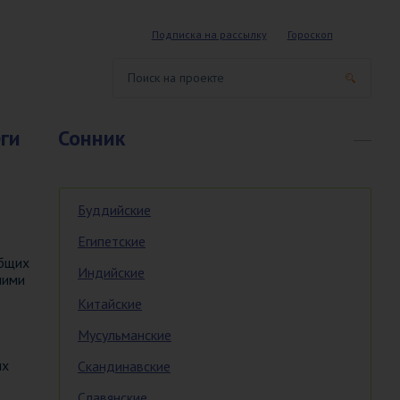
Подписка на рассылку
Гороскоп
ги
Сонник
Буддийские
Египетские
общих
Индийские
ними
Китайские
Мусульманские
ых
Скандинавские
Славянские