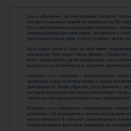
Сон о «Времени с числом восемь», согласно толк
контексте научных знаний об онейрологии. Во-пер
бессознательными ассоциациями человека с число
переживаниями или символами, связанными с этой
последовательностями, и число 8 может иметь сп
Во-вторых, число 8 само по себе имеет определе
верованиях. Оно может быть связано с балансом, 
могут также влиять на интерпретацию сна о «Врем
указывать на потребность в гармонии, уравновеше
Наконец, сон о «Времени с числом восемь» также
организма. Наши мозговые волны и циклы сна явля
длительность. Таким образом, сон о времени с чи
которые происходят во время сна и влияют на его
часом сна или продолжительностью сновидения в 
В целом, сон о «Времени с числом восемь» может 
особенностей сновидения и личных ассоциаций че
может включать в себя учет символических значени
индивидуальных факторов, влияющих на содержан