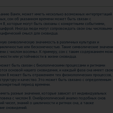
ованию Ванги, может иметь несколько возможных интерпретаций
вых, сон об указанном времени может быть связан с
м 8, которые могут быть связаны с конкретными событиями,
 цифрой. Иногда люди могут сопровождать свои сны числовыми
ецифический смысл для сновидца.
нную символическую значимость в различных культурах и
цикличностью или бесконечностью. Такие символические значен
ени с числом восемь». К примеру, сон с таким содержанием мож
нности или устойчивости в жизни сновидца.
 может быть связан с биологическими процессами и ритмами
ются основой нашего сновидения, и каждый фаза сна имеет сво
слом 8 может быть отражением тех физиологических процессов,
 структуру и качество. Это может быть связано с определенным
конкретный период времени.
иметь разные значения, которые зависят от индивидуальных
ловека с числом 8. Онейрологический анализ подобных снов
й чисел, знаний о цикличности и ритмах сна, а также
ие сновидений.