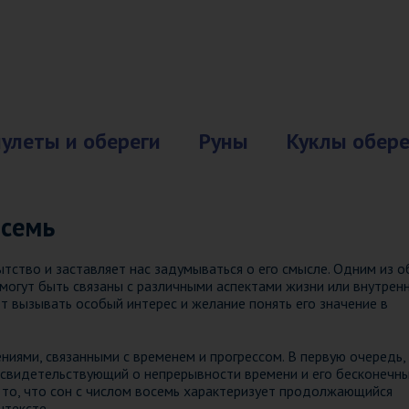
улеты и обереги
Руны
Куклы обере
осемь
ство и заставляет нас задумываться о его смысле. Одним из 
 могут быть связаны с различными аспектами жизни или внутрен
ет вызывать особый интерес и желание понять его значение в
иями, связанными с временем и прогрессом. В первую очередь,
 свидетельствующий о непрерывности времени и его бесконечн
 то, что сон с числом восемь характеризует продолжающийся
нтексте.