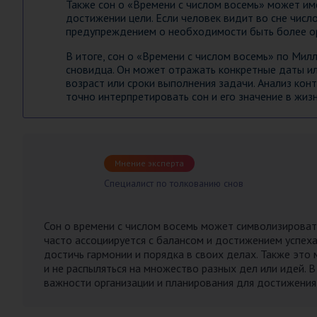
Также сон о «Времени с числом восемь» может им
достижении цели. Если человек видит во сне число
предупреждением о необходимости быть более ор
В итоге, сон о «Времени с числом восемь» по Мил
сновидца. Он может отражать конкретные даты или
возраст или сроки выполнения задачи. Анализ ко
точно интерпретировать сон и его значение в жизн
Мнение эксперта
Специалист по толкованию снов
Сон о времени с числом восемь может символизировать
часто ассоциируется с балансом и достижением успеха
достичь гармонии и порядка в своих делах. Также эт
и не распыляться на множество разных дел или идей. 
важности организации и планирования для достижения