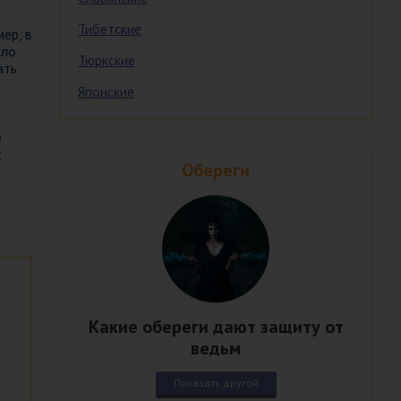
Тибетские
ер, в
сло
Тюркские
ать
Японские
е
с
Обереги
Какие обереги дают защиту от
ведьм
Показать другой