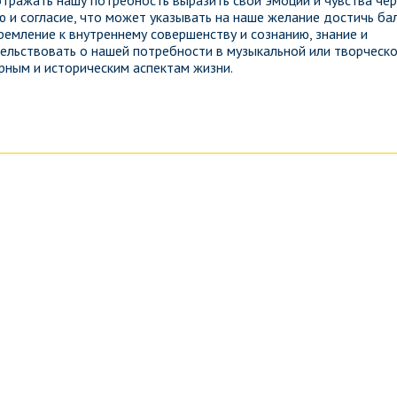
отражать нашу потребность выразить свои эмоции и чувства чер
ю и согласие, что может указывать на наше желание достичь ба
ремление к внутреннему совершенству и сознанию, знание и
тельствовать о нашей потребности в музыкальной или творческ
урным и историческим аспектам жизни.