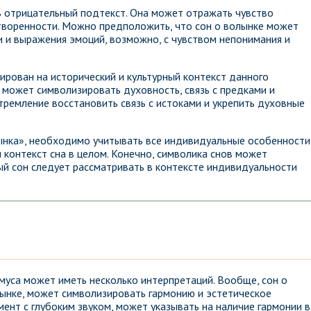
ь отрицательный подтекст. Она может отражать чувство
творенности. Можно предположить, что сон о волынке может
и и выражения эмоций, возможно, с чувством непонимания и
ирован на исторический и культурный контекст данного
 может символизировать духовность, связь с предками и
тремление восстановить связь с истоками и укрепить духовные
ынка», необходимо учитывать все индивидуальные особенности
и контекст сна в целом. Конечно, символика снов может
ый сон следует рассматривать в контексте индивидуальности
муса может иметь несколько интерпретаций. Вообще, сон о
лынке, может символизировать гармонию и эстетическое
ент с глубоким звуком, может указывать на наличие гармонии в