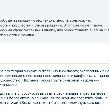
вободе и выражению индивидуальности. Волынка, как
ость к творчеству и самовыражению. Этот сон может также
ескими удовольствиями. Однако, для более точного анализа сна
обенности сновидца.
а его теории о скрытых желаниях и символах, вкрапленных в н
ажение некоего неосознанного желания или конфликта, связанно
духовностью. «Волынка» может быть символом нескольких
тации сна.
дставлять способность выразить свои эмоции и чувства через
лания более активно заниматься музыкой или посвятить больше
аком случае, «Волынка» может быть символом музыкальности и