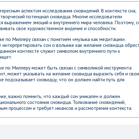
тересным аспектом исследования сновидений. В контексте сна,
творческий потенциал сновидца. Многие исследователи
ся выражением эмоций и внутреннего мира человека. Поэтому, с
вивать свое художественное видение и способности.
е по Миллеру связан с понятием «музыка как медитация».
 интерпретировать сон о волынке как желание сновидца обрес
 данном контексте служит символом внутреннего пути к
 ищет.
ке по Миллеру может быть связан с символикой инструмента
ент, может указывать на желание сновидца выразить себя и свои
ке подсказывает сновидцу, что он должен найти путь для
нке, важно помнить, что каждый сон уникален и должен
ционального состояния сновидца. Толкование сновидений,
вным процессом и требует нюансов и рассмотрения контекста.