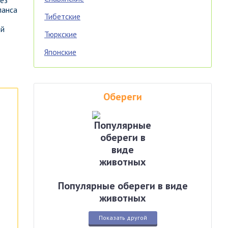
ез
ланса
Тибетские
ой
Тюркские
Японские
Обереги
Популярные обереги в виде
животных
Показать другой