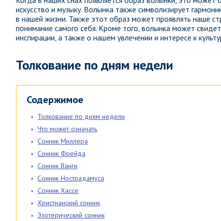
Когда в наших снах появляется образ волынки, это может 
искусство и музыку. Волынка также символизирует гармони
в нашей жизни. Также этот образ может проявлять наше ст
понимание самого себя. Кроме того, волынка может свиде
инспирации, а также о нашем увлечении и интересе к культ
Толкование по дням недели
Содержимое
Толкование по дням недели
Что может означать
Сонник Миллера
Сонник Фрейда
Сонник Ванги
Сонник Нострадамуса
Сонник Хассе
Христианский сонник
Эзотерический сонник