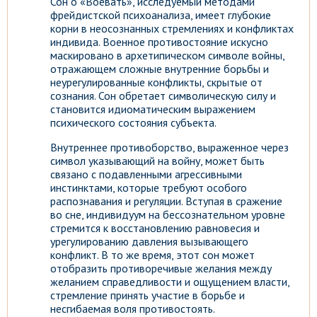
Сон о «Воевать», исследуемый методами
фрейдистской психоанализа, имеет глубокие
корни в неосознанных стремлениях и конфликтах
индивида. Военное противостояние искусно
маскировано в архетипическом символе войны,
отражающем сложные внутренние борьбы и
неурегулированные конфликты, скрытые от
сознания. Сон обретает символическую силу и
становится идиоматическим выражением
психического состояния субъекта.
Внутреннее противоборство, выраженное через
символ указывающий на войну, может быть
связано с подавленными агрессивными
инстинктами, которые требуют особого
распознавания и регуляции. Вступая в сражение
во сне, индивидуум на бессознательном уровне
стремится к восстановлению равновесия и
урегулированию давления вызывающего
конфликт. В то же время, этот сон может
отобразить противоречивые желания между
желанием справедливости и ощущением власти,
стремление принять участие в борьбе и
несгибаемая воля противостоять.