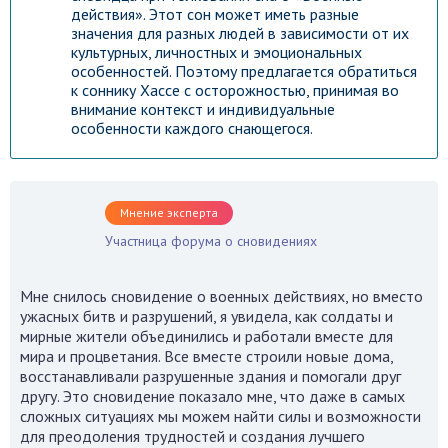
действия». Этот сон может иметь разные
значения для разных людей в зависимости от их
культурных, личностных и эмоциональных
особенностей. Поэтому предлагается обратиться
к соннику Хассе с осторожностью, принимая во
внимание контекст и индивидуальные
особенности каждого снающегося.
Мнение эксперта
Участница форума о сновидениях
Мне снилось сновидение о военных действиях, но вместо
ужасных битв и разрушений, я увидела, как солдаты и
мирные жители объединились и работали вместе для
мира и процветания. Все вместе строили новые дома,
восстанавливали разрушенные здания и помогали друг
другу. Это сновидение показало мне, что даже в самых
Гороскоп на каждый день!
сложных ситуациях мы можем найти силы и возможности
Узнай что ждет тебя уже
для преодоления трудностей и создания лучшего
сегодня!