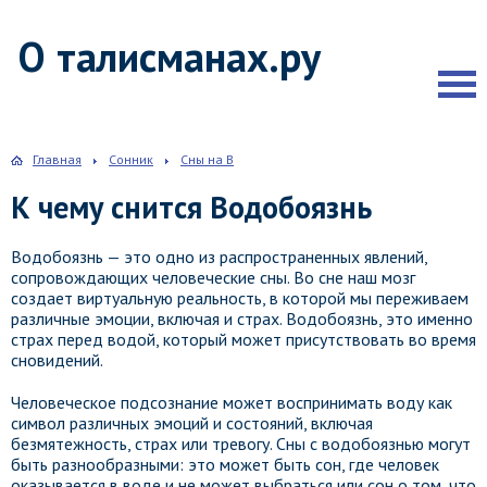
О талисманах.ру
Главная
Сонник
Сны на В
К чему снится Водобоязнь
Водобоязнь — это одно из распространенных явлений,
сопровождающих человеческие сны. Во сне наш мозг
создает виртуальную реальность, в которой мы переживаем
различные эмоции, включая и страх. Водобоязнь, это именно
страх перед водой, который может присутствовать во время
сновидений.
Человеческое подсознание может воспринимать воду как
символ различных эмоций и состояний, включая
безмятежность, страх или тревогу. Сны c водобоязнью могут
быть разнообразными: это может быть сон, где человек
оказывается в воде и не может выбраться или сон о том, что