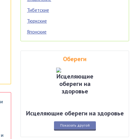
Тибетские
Тюркские
Японские
Обереги
 и
Исцеляющие обереги на здоровье
Показать другой
 и