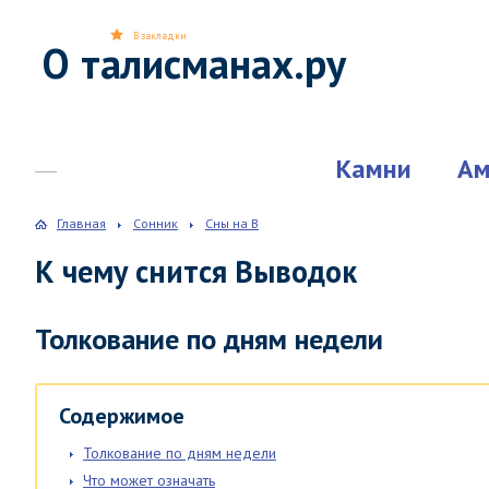
В закладки
О талисманах.ру
Камни
Ам
Главная
Сонник
Сны на В
К чему снится Выводок
Толкование по дням недели
Содержимое
Толкование по дням недели
Что может означать