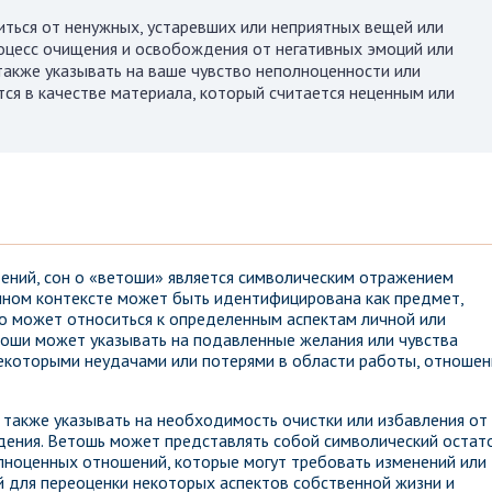
иться от ненужных, устаревших или неприятных вещей или
оцесс очищения и освобождения от негативных эмоций или
также указывать на ваше чувство неполноценности или
ся в качестве материала, который считается неценным или
ений, сон о «ветоши» является символическим отражением
нном контексте может быть идентифицирована как предмет,
то может относиться к определенным аспектам личной или
тоши может указывать на подавленные желания или чувства
некоторыми неудачами или потерями в области работы, отношен
 также указывать на необходимость очистки или избавления от
дения. Ветошь может представлять собой символический остат
лноценных отношений, которые могут требовать изменений или
й для переоценки некоторых аспектов собственной жизни и