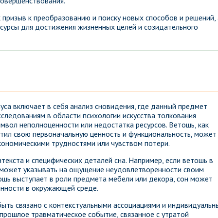
совершенствования.
 призыв к преобразованию и поиску новых способов и решений, 
сурсы для достижения жизненных целей и созидательного
уса включает в себя анализ сновидения, где данный предмет
сследованиям в области психологии искусства толкования
мвол неполноценности или недостатка ресурсов. Ветошь, как
атил свою первоначальную ценность и функциональность, может
экономическими трудностями или чувством потери.
текста и специфических деталей сна. Например, если ветошь в
о может указывать на ощущение неудовлетворенности своим
ошь выступает в роли предмета мебели или декора, сон может
енности в окружающей среде.
ыть связано с контекстуальными ассоциациями и индивидуальн
 прошлое травматическое событие, связанное с утратой