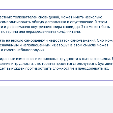
естных толкователей сновидений, может иметь несколько
 символизировать общую деградацию и опустошение. В этом
сти и деформацию внутреннего мира сновидца. Это может быть
и потерями или неразрешенными конфликтами.
ть на низкую самооценку и недостаток самоуважения. Оно мож
алозначимым и неполноценным. «Ветошь» в этом смысле может
и своего неблагополучия.
иданные изменения и возможные трудности в жизни сновидца. 
ение и трудности, с которыми придется столкнуться в будущем
удет вынужден противостоять сложностям и преодолевать их,