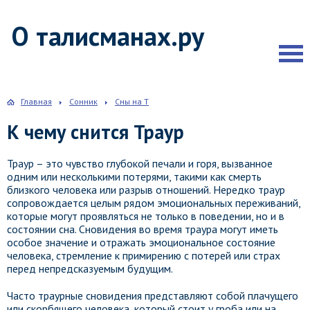
О талисманах.ру
Главная
Сонник
Сны на Т
К чему снится Траур
Траур – это чувство глубокой печали и горя, вызванное
одним или несколькими потерями, такими как смерть
близкого человека или разрыв отношений. Нередко траур
сопровождается целым рядом эмоциональных переживаний,
которые могут проявляться не только в поведении, но и в
состоянии сна. Сновидения во время траура могут иметь
особое значение и отражать эмоциональное состояние
человека, стремление к примирению с потерей или страх
перед непредсказуемым будущим.
Часто траурные сновидения представляют собой плачущего
или скорбящего человека, который стоит у гроба или на