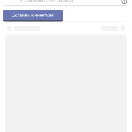
О талисманах.ру
© 2015–2026 – Все права защищены
Копирование материалов разрешено только с указанием активной ссылки
на первоисточник