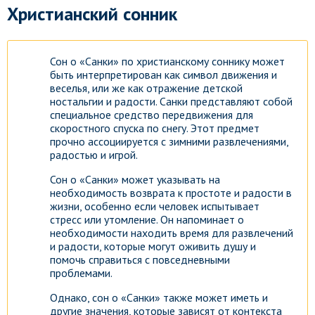
Христианский сонник
Сон о «Санки» по христианскому соннику может
быть интерпретирован как символ движения и
веселья, или же как отражение детской
ностальгии и радости. Санки представляют собой
специальное средство передвижения для
скоростного спуска по снегу. Этот предмет
прочно ассоциируется с зимними развлечениями,
радостью и игрой.
Сон о «Санки» может указывать на
необходимость возврата к простоте и радости в
жизни, особенно если человек испытывает
стресс или утомление. Он напоминает о
необходимости находить время для развлечений
и радости, которые могут оживить душу и
помочь справиться с повседневными
проблемами.
Гороскоп на каждый день!
Однако, сон о «Санки» также может иметь и
Узнай что ждет тебя уже
другие значения, которые зависят от контекста
сегодня!