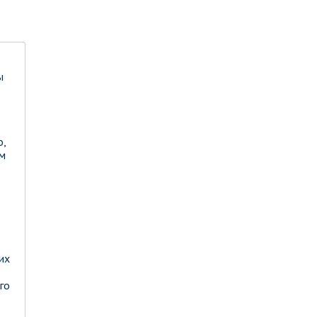
ы
о,
им
их
го