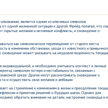
толкованию, является одним из ключевых символов
 от одной жизненной ситуации к другой. Фрейд полагал, что сн
т скрытые желания и интимные конфликты, и сновидение о
риваться как символическое перемещение от старого места
сть в изменении обстановки, уходе от известного и привычног
кое сновидение может указывать на неудовлетворенность текущ
я индивидуальной, и необходимо учитывать контекст и личные
переезд символом потери и нестабильности, связанным с
знакомой среде. Другие могут рассматривать сновидение о
иста и осуществить свои желания и амбиции.
ывает на стремление к изменениям в жизни и преодоления текущ
ефлексии и принятию решений о будущих шагах. Однако для
ходимо обратить внимание на детали, настроение сновидца и е