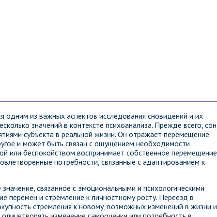
ся одним из важных аспектов исследования сновидений и их
есколько значений в контексте психоанализа. Прежде всего, сон
ятиями субъекта в реальной жизни. Он отражает перемещение
ругое и может быть связан с ощущением необходимости
кой или беспокойством воспринимает собственное перемещение
довлетворенные потребности, связанные с адаптированием к
 значение, связанное с эмоциональными и психологическими
ие перемен и стремление к личностному росту. Переезд в
купность стремления к новому, возможных изменений в жизни и
т олицетворять изменение самооценки или потребность в