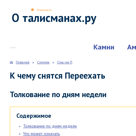
В закладки
О талисманах.ру
Камни
Ам
Главная
Сонник
Сны на П
К чему снятся Переехать
Толкование по дням недели
Содержимое
Толкование по дням недели
Что может означать