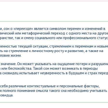
, сон о «переезде» является символом перемен и изменений в
зический или метафорический переход с одного места на другое
анстве, так и смену социального или профессионального статус
ренностью текущей ситуации, стремлением к переменам и новым
 на стремление к личностному росту и развитию, а также на
ловия жизни.
 значение. Он может указывать на ощущение потери и разрушен
 или беспокойства. Такой сон может возникать в периоды
да сновидец испытывает неуверенность в будущем и страх пере
 себя различные контекстуальные и персональные факторы,
ля полного понимания смысла такого сна необходимо учитывать
новидца.