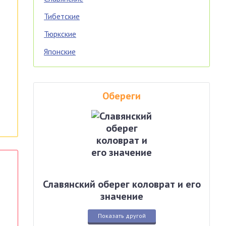
Тибетские
Тюркские
Японские
Обереги
Славянский оберег коловрат и его
значение
Показать другой