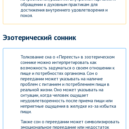
обращении к духовным практикам для
достижения внутреннего удовлетворения и
покоя.
Эзотерический сонник
Толкование сна о «Переесть» в эзотерическом
соннике можно интерпретировать как
возможность задуматься о своем отношении к
пище и потребностях организма. Сон о
переедании может указывать на наличие
проблем с питанием и потреблением пищи в
реальной жизни. Оно может указывать на
ситуации, когда человек ощущает
неудовлетворенность после приема пищи или
неприятные ощущения в желудке из-за избытка
пищи.
Также сон о переедании может символизировать
Гороскоп на каждый день!
Узнай что ждет тебя уже
эмоциональное переедание или недостаток
сегодня!