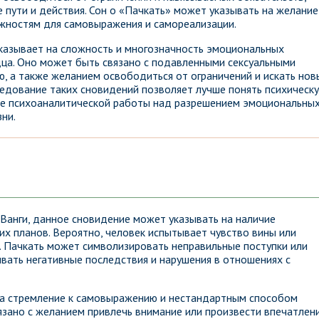
 пути и действия. Сон о «Пачкать» может указывать на желание
жностям для самовыражения и самореализации.
указывает на сложность и многозначность эмоциональных
дца. Оно может быть связано с подавленными сексуальными
, а также желанием освободиться от ограничений и искать нов
едование таких сновидений позволяет лучше понять психическ
се психоаналитической работы над разрешением эмоциональны
ни.
 Ванги, данное сновидение может указывать на наличие
их планов. Вероятно, человек испытывает чувство вины или
й. Пачкать может символизировать неправильные поступки или
вать негативные последствия и нарушения в отношениях с
 на стремление к самовыражению и нестандартным способом
язано с желанием привлечь внимание или произвести впечатлен