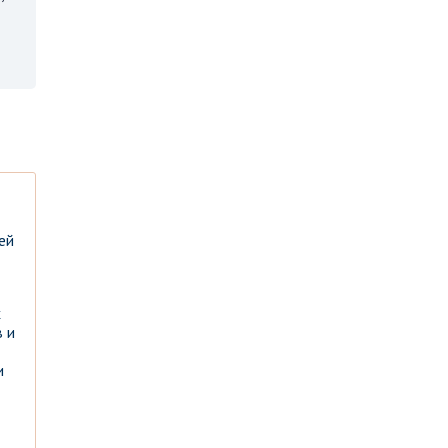
ей
х
 и
и