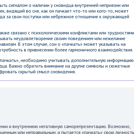
ыть сигналом о наличии у сновидца внутренней неприязни или
к, видящий во сне, как он пачкает что-то или кого-то, может
да за свои поступки или небрежное отношение к окружающей
акже связано с психологическими конфликтами или трудностями
тывать неудовлетворение своим поведением или нежелание
вилам. В этом случае, сон о «пачкать» может указывать на
требность в привнесении более гармоничного взаимодействия.
 «пачкать», необходимо учитывать дополнительную информацию
дца. Важно обратить внимание на другие символы и сюжетные
ифровать скрытый смысл сновидения.
енки и внутреннюю негативную саморепрезентацию. Возможно,
оценным или неправильным, и пытается «пачкать» свою личность