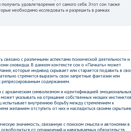
получить удовлетворение от самого себя. Этот сон также
оторые необходимо исследовать и разрешить в рамках
ь связано с различными аспектами психической деятельности и
зни сновидца. В данном контексте сон о «Пачкать» может
ания, которые индивид скрывает или старается подавить в сво
ательно стремится выразить свои запретные фантазии или
х репрессированным содержанием.
ан с архаическим символизмом и идентификацией эмоциональны
н может указывать на отрицание собственных низших инстинктов
ец испытывает внутреннюю борьбу между стремлением к
ремя желанием отступить от них и насладиться своими скрытым
ческую значимость, связанную с поиском смысла и автономии в
освободиться от ограничений и навязываемых обязательств,