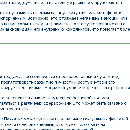
ызвать недоумение или негативную реакцию у других людей.
может указывать на вымышленную ситуацию или метафору, в
испорченным. Возможно, это отражает негативные эмоции или
рошлыми событиями или травмами. Поэтому, толкование сна о
яния сновидца и его внутренних конфликтов, что помогает бол
острадамуса ассоциируется с неотработанными чувствами,
 препятствовать развитию личности и росту внутреннего
волизирует негативные эмоции и неудовлетворенные потребности
что человек испытывает внутреннее беспокойство или
являться в различных сферах жизни. Это может быть связано с
ми желаниями.
о «Пачкать» может указывать на наличие сексуальных фантазий
ли считать неприемлемыми. Это может указывать на
 и принятия своих сексуальных предпочтений.