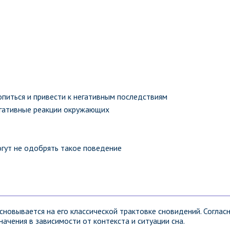
питься и привести к негативным последствиям
егативные реакции окружающих
гут не одобрять такое поведение
новывается на его классической трактовке сновидений. Соглас
начения в зависимости от контекста и ситуации сна.