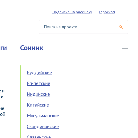
Подписка на рассылку
Гороскоп
ги
Сонник
Буддийские
Египетские
 и
Индийские
 и
Китайские
ие
ной
Мусульманские
Скандинавские
Славянские