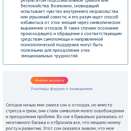
результатом подсознательной тревоги или
беспокойства. Возможно, сновидящий
испытывает чувство внутреннего недовольства
или угрызений совести, и его разум ищет способ
избавиться от этих эмоций через символическое
выражение отходов. В таких случаях осознание
происходящего и обращение к соответствующим
средствам самопомощи и направленной
психологической поддержке могут быть
полезными для преодоления этих
эмоциональных трудностей.
Мнение эксперта
Участница форума о сновидениях
Сегодня ночью мне снился сон о отходах, но вместо
стресса и грязи, они стали символом моего освобождения
и преодоления проблем. Во сне я буквально разжалась от
Гороскоп на каждый день!
негативного багажа и отбросила все, что мешало моему
Узнай что ждет тебя уже
росту и развитию. Этот сон оказался знаком, что мое
сегодня!