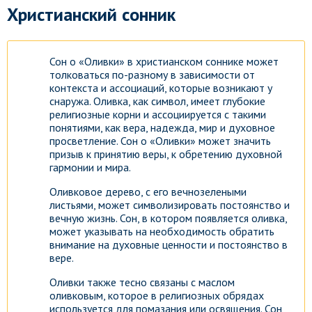
Христианский сонник
Сон о «Оливки» в христианском соннике может
толковаться по-разному в зависимости от
контекста и ассоциаций, которые возникают у
снаружа. Оливка, как символ, имеет глубокие
религиозные корни и ассоциируется с такими
понятиями, как вера, надежда, мир и духовное
просветление. Сон о «Оливки» может значить
призыв к принятию веры, к обретению духовной
гармонии и мира.
Оливковое дерево, с его вечнозелеными
листьями, может символизировать постоянство и
вечную жизнь. Сон, в котором появляется оливка,
может указывать на необходимость обратить
внимание на духовные ценности и постоянство в
вере.
Оливки также тесно связаны с маслом
Гороскоп на каждый день!
оливковым, которое в религиозных обрядах
Узнай что ждет тебя уже
используется для помазания или освящения. Сон
сегодня!