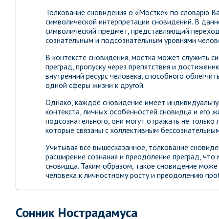
Толкование сновидения о «Мостке» по словарю В
символической интерпретации сновидений. В данно
символический предмет, представляющий переход
сознательным и подсознательным уровнями челове
В контексте сновидения, мостка может служить 
преград, пропуску через препятствия и достижени
внутренний ресурс человека, способного облегчи
одной сферы жизни к другой.
Однако, каждое сновидение имеет индивидуальну
контекста, личных особенностей сновидца и его ж
подсознательного, они могут отражать не только 
которые связаны с коллективным бессознательным
Учитывая всё вышесказанное, толкование сновиде
расширение сознания и преодоление преград, что 
сновидца. Таким образом, такое сновидение мож
человека к личностному росту и преодолению про
Сонник Нострадамуса