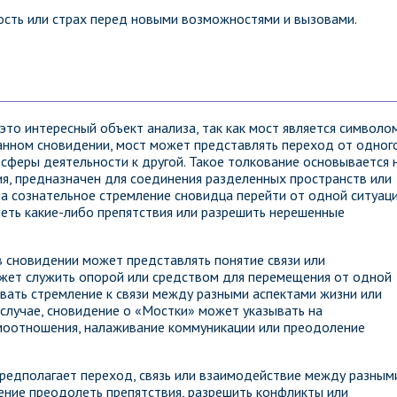
сть или страх перед новыми возможностями и вызовами.
то интересный объект анализа, так как мост является символо
данном сновидении, мост может представлять переход от одног
сферы деятельности к другой. Такое толкование основывается 
ция, предназначен для соединения разделенных пространств или
на сознательное стремление сновидца перейти от одной ситуац
леть какие-либо препятствия или разрешить нерешенные
 в сновидении может представлять понятие связи или
ожет служить опорой или средством для перемещения от одной
овать стремление к связи между разными аспектами жизни или
 случае, сновидение о «Мостки» может указывать на
моотношения, налаживание коммуникации или преодоление
предполагает переход, связь или взаимодействие между разным
ление преодолеть препятствия, разрешить конфликты или