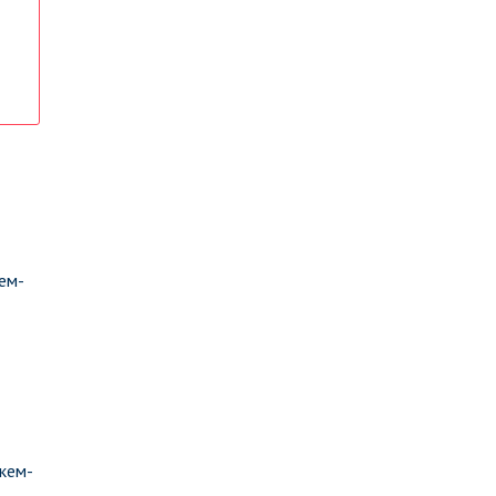
ем-
кем-