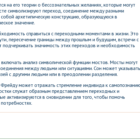
ся на его теории о бессознательных желаниях, которые могут
ксте символизируют переход, соединение между разными
ь собой архетипическую конструкцию, образующуюся в
ческое значение.
бходимость справиться с переходными моментами в жизни. Это
ути, пересечение границы между прошлым и будущим, встречи с
т подчеркивать значимость этих переходов и необходимость
 включать анализ символической функции мостов. Мосты могут
соединения между людьми или ситуациями. Сон может указыват
язей с другими людьми или в преодолении разделения.
о Фрейду может отражать стремление индивида к самопознанию
Мостки служат образным представлением переходных и
ые активизируются в сновидении для того, чтобы помочь
 потребностях.