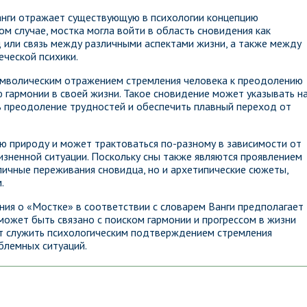
анги отражает существующую в психологии концепцию
м случае, мостка могла войти в область сновидения как
 или связь между различными аспектами жизни, а также между
ческой психики.
символическим отражением стремления человека к преодолению
ю гармонии в своей жизни. Такое сновидение может указывать н
ть преодоление трудностей и обеспечить плавный переход от
ю природу и может трактоваться по-разному в зависимости от
изненной ситуации. Поскольку сны также являются проявлением
личные переживания сновидца, но и архетипические сюжеты,
.
ния о «Мостке» в соответствии с словарем Ванги предполагает
может быть связано с поиском гармонии и прогрессом в жизни
ет служить психологическим подтверждением стремления
блемных ситуаций.