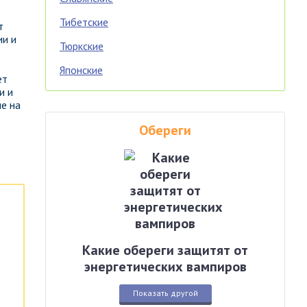
Тибетские
т
ии и
Тюркские
Японские
ет
и и
е на
Обереги
Какие обереги защитят от
энергетических вампиров
Показать другой