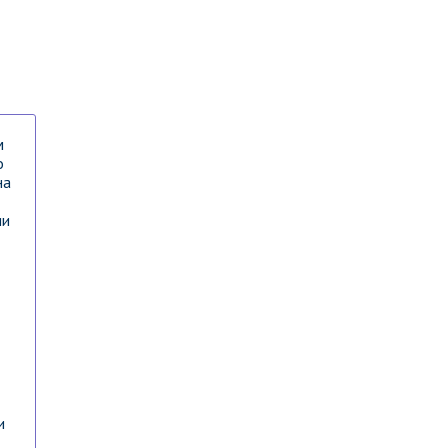
м
о
на
ии
и