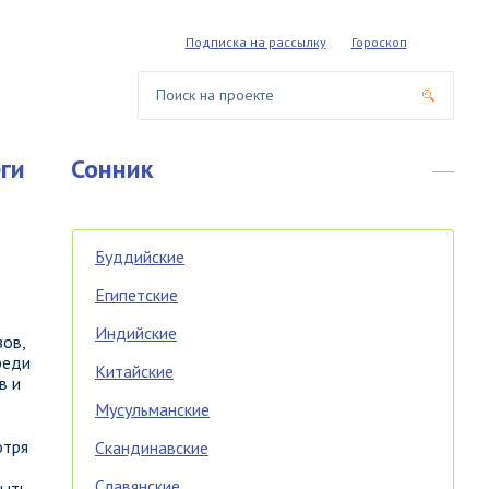
Подписка на рассылку
Гороскоп
ги
Сонник
Буддийские
Египетские
Индийские
зов,
реди
Китайские
в и
Мусульманские
отря
Скандинавские
Славянские
быть