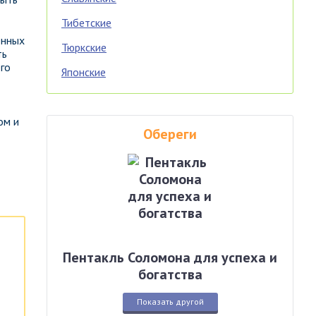
Тибетские
енных
Тюркские
ть
го
Японские
ом и
Обереги
Пентакль Соломона для успеха и
богатства
Показать другой