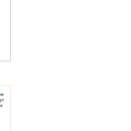
ие
ут
ие