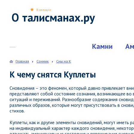
В закладки
О талисманах.ру
Камни
Ам
Главная
Сонник
Сны на К
К чему снятся Куплеты
Сновидения – это феномен, который давно привлекает вним
представляют собой состояние сознания, возникающее во 
ситуаций и переживаний. Разнообразие содержания сновид
различных образов, которые могут присутствовать в снови
стихов.
Куплеты, как и другие элементы сновидений, могут иметь р
на индивидуальный характер каждого сновидения, некото
отражать эмоциональные состояния и переживания сновидц