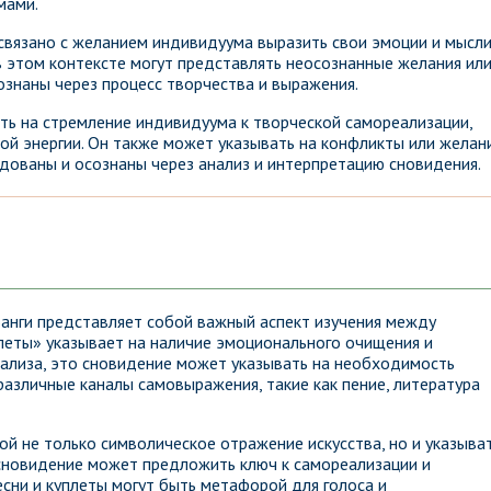
мами.
связано с желанием индивидуума выразить свои эмоции и мысли
в этом контексте могут представлять неосознанные желания ил
ознаны через процесс творчества и выражения.
ать на стремление индивидуума к творческой самореализации,
й энергии. Он также может указывать на конфликты или желани
едованы и осознаны через анализ и интерпретацию сновидения.
анги представляет собой важный аспект изучения между
леты» указывает на наличие эмоционального очищения и
нализа, это сновидение может указывать на необходимость
различные каналы самовыражения, такие как пение, литература
й не только символическое отражение искусства, но и указыва
 сновидение может предложить ключ к самореализации и
сни и куплеты могут быть метафорой для голоса и