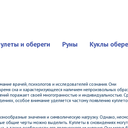
улеты и обереги
Руны
Куклы обере
ание врачей, психологов и исследователей сознания. Они
время сна и характеризующееся наличием непроизвольных обра
ений поражает своей многогранностью и индивидуальностью. С
дениях, особое внимание уделяется частому появлению куплето
азнообразные значения и символическую нагрузку. Однако, несм
рые общие черты можно выделить. Куплеты в сновидениях могут
а, а также особенности его творческого мышления. Они могут 