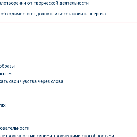
влетворении от творческой деятельности.
обходимости отдохнуть и восстановить энергию.
 образы
асным
ать свои чувства через слова
тях
довательности
овлетворенностью своими творческими способностями