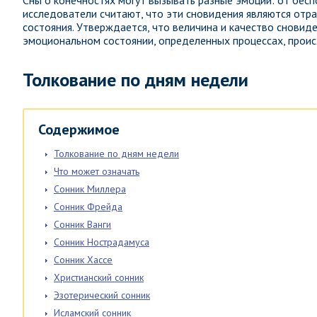
Сны о конечностях могут вызывать разные эмоции: от бесп
исследователи считают, что эти сновидения являются от
состояния. Утверждается, что величина и качество сновид
эмоциональном состоянии, определенных процессах, проис
Толкование по дням недели
Содержимое
Толкование по дням недели
Что может означать
Сонник Миллера
Сонник Фрейда
Сонник Ванги
Сонник Нострадамуса
Сонник Хассе
Христианский сонник
Эзотерический сонник
Исламский сонник