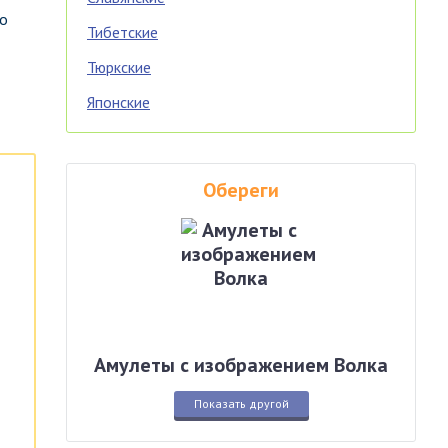
го
Тибетские
Тюркские
Японские
Обереги
Амулеты с изображением Волка
Показать другой