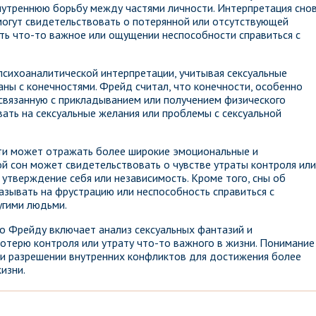
нутреннюю борьбу между частями личности. Интерпретация снов
, могут свидетельствовать о потерянной или отсутствующей
ять что-то важное или ощущении неспособности справиться с
сихоаналитической интерпретации, учитывая сексуальные
аны с конечностями. Фрейд считал, что конечности, особенно
 связанную с прикладыванием или получением физического
вать на сексуальные желания или проблемы с сексуальной
сти может отражать более широкие эмоциональные и
ой сон может свидетельствовать о чувстве утраты контроля или
 утверждение себя или независимость. Кроме того, сны об
азывать на фрустрацию или неспособность справиться с
угими людьми.
по Фрейду включает анализ сексуальных фантазий и
отерю контроля или утрату что-то важного в жизни. Понимание
 и разрешении внутренних конфликтов для достижения более
изни.