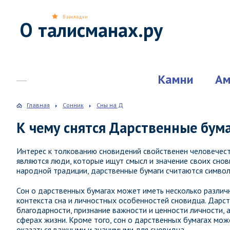
В закладки
О талисманах.ру
Камни
Ам
Главная
Сонник
Сны на Д
К чему снятся Дарственные бум
Интерес к толкованию сновидений свойственен человечест
являются люди, которые ищут смысл и значение своих снов
народной традиции, дарственные бумаги считаются символ
Сон о дарственных бумагах может иметь несколько различ
контекста сна и личностных особенностей сновидца. Дарс
благодарности, признание важности и ценности личности, 
сферах жизни. Кроме того, сон о дарственных бумагах мож
оказаться важными и значимыми для сновидца.