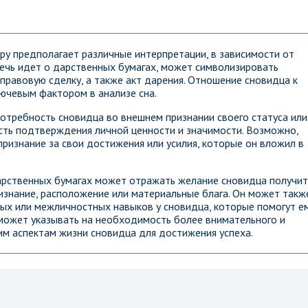
ру предполагает различные интерпретации, в зависимости от
 речь идет о дарственных бумагах, может символизировать
правовую сделку, а также акт дарения. Отношение сновидца к
лючевым фактором в анализе сна.
потребность сновидца во внешнем признании своего статуса или
сть подтверждения личной ценности и значимости. Возможно,
ризнание за свои достижения или усилия, которые он вложил в
дарственных бумагах может отражать желание сновидца получит
изнание, расположение или материальные блага. Он может такж
ных или межличностных навыков у сновидца, которые помогут е
 может указывать на необходимость более внимательного и
м аспектам жизни сновидца для достижения успеха.