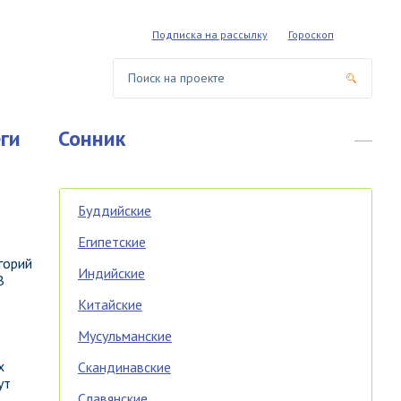
Подписка на рассылку
Гороскоп
ги
Сонник
Буддийские
Египетские
горий
Индийские
В
Китайские
Мусульманские
х
Скандинавские
ут
Славянские