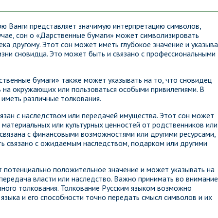
рю Ванги представляет значимую интерпретацию символов,
чае, сон о «Дарственные бумаги» может символизировать
ка другому. Этот сон может иметь глубокое значение и указыва
жизни сновидца. Это может быть и связано с профессиональными
ственные бумаги» также может указывать на то, что сновидец
 на окружающих или пользоваться особыми привилегиями. В
 иметь различные толкования.
язан с наследством или передачей имущества. Этот сон может
е материальных или культурных ценностей от родственников или
связана с финансовыми возможностями или другими ресурсами,
ть связано с ожидаемым наследством, подарком или другими
т потенциально положительное значение и может указывать на
 передача власти или наследство. Важно принимать во внимание
олного толкования. Толкование Русским языком возможно
языка и его способности точно передать смысл символов и их