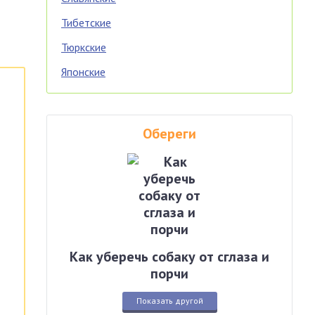
Тибетские
Тюркские
Японские
Обереги
Как уберечь собаку от сглаза и
порчи
Показать другой