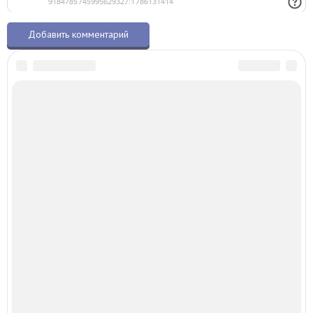
О талисманах.ру
© 2015–2026 – Все права защищены
Копирование материалов разрешено только с указанием активной ссылки
на первоисточник