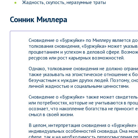
Жадность, скупость, неразумные траты
Сонник Миллера
Сновидение о «Буржуйке» по Миллеру является до
толкования сновидения, «Буржуйка» может указыва
процветанием и успехом в деловой сфере. Возмо
ресурсов или рост карьерных возможностей.
Однако, толкование сновидения не должно огран
также указывать на эгоистическое отношение к бо
безучастным к нуждам других людей. Поэтому, с
личной жадностью и социальными ценностями.
Сновидение о «Буржуйке» также может свидетель
или потребностях, которые не учитываются в про
осознает, что накопление богатства не приносит е
смысл в своей жизни.
В целом, интерпретация сновидения о «Буржуйке» 
индивидуальных особенностей сновидца. Она мож
сфере, так и на необходимость переосмысления п