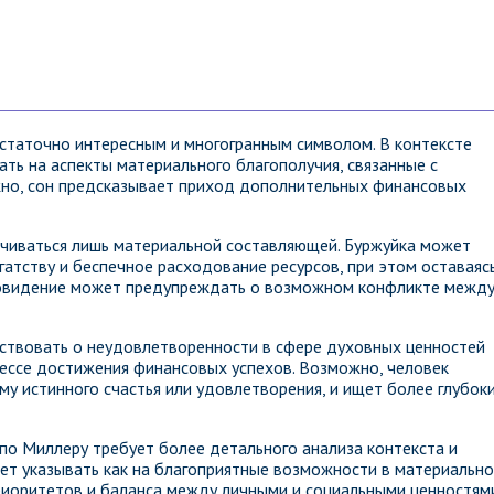
статочно интересным и многогранным символом. В контексте
ть на аспекты материального благополучия, связанные с
жно, сон предсказывает приход дополнительных финансовых
ичиваться лишь материальной составляющей. Буржуйка может
гатству и беспечное расходование ресурсов, при этом оставаяс
новидение может предупреждать о возможном конфликте межд
ствовать о неудовлетворенности в сфере духовных ценностей
цессе достижения финансовых успехов. Возможно, человек
му истинного счастья или удовлетворения, и ищет более глубок
по Миллеру требует более детального анализа контекста и
ет указывать как на благоприятные возможности в материальн
риоритетов и баланса между личными и социальными ценностям