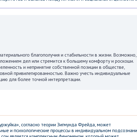
атериального благополучия и стабильности в жизни. Возможно,
ложением дел или стремится к большему комфорту и роскоши.
ленность и непринятие собственной позиции в обществе,
словной привилегированностью. Важно учесть индивидуальные
цию для более точной интерпретации.
Буржуйка», согласно теории Зигмунда Фрейда, может
ные и психологические процессы в индивидуальном подсознан
, сон является комплексным феноменом, который может