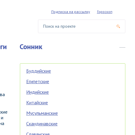
Подписка на рассылку
Гороскоп
ги
Сонник
Буддийские
Египетские
Индийские
тва
Китайские
ские
Мусульманские
 и
на
Скандинавские
Славянские