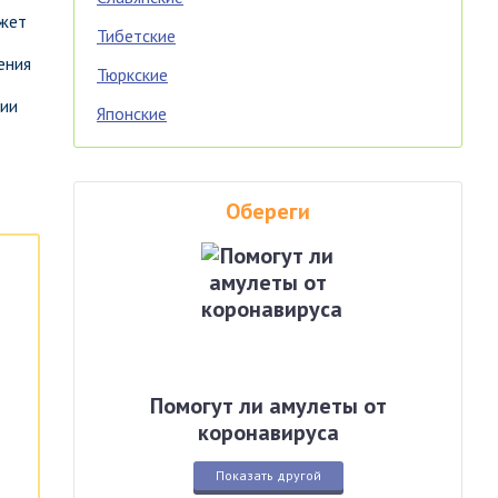
ожет
Тибетские
ения
Тюркские
нии
Японские
Обереги
Помогут ли амулеты от
коронавируса
Показать другой