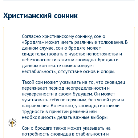
Христианский сонник
Согласно христианскому соннику, сон о
«Бродяга» может иметь различные толкования. В
данном случае, сон о бродяге может
свидетельствовать о чувстве непостоянства и
небезопасности в жизни сновидца. Бродяга в
данном контексте символизирует
нестабильность, отсутствие основ и опоры.
Такой сон может указывать на то, что сновидец
переживает период неопределенности и
неуверенности в своем будущем. Он может
чувствовать себя потерянным, без ясной цели и
направления. Возможно, у сновидца возникли
трудности в принятии решений или
необходимость делать важные выборы.
Сон о бродяге также может указывать на
Гороскоп на каждый день!
Узнай что ждет тебя уже
потребность сновидца в стабильности и
сегодня!