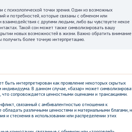
и с психологической точки зрения. Один из возможных
ий и потребностей, которые связаны с обменом или
и взаимодействия с другими людьми, либо вы чувствуете некое
нтактах. Такой сон может также символизировать вашу
ткрытии новых возможностей в жизни. Важно обратить внимание
ы получить более точную интерпретацию.
ет быть интерпретирован как проявление некоторых скрытых
и индивидуума. В данном случае, «базар» может символизирова
я, что сопровождается ценностными оценками и трансакциями.
онфликт, связанный с амбивалентностью отношения к
е обладать различными ценностями и материальными благами, 
я и стеснения в использовании или распределении этих
ьные коннотации, связанные с обменом или «торговлей»