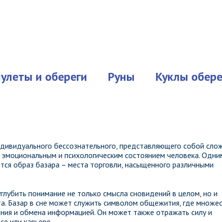
улеты и обереги
Руны
Куклы обере
дивидуального бессознательного, представляющего собой сло
с эмоциональным и психологическим состоянием человека. Одни
тся образ базара – места торговли, насыщенного различными
глубить понимание не только смысла сновидений в целом, но и
а. Базар в сне может служить символом общежития, где множе
ия и обмена информацией. Он может также отражать силу и
се или карьере.