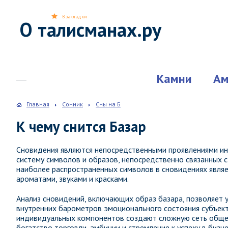
В закладки
О талисманах.ру
Камни
Ам
Главная
Сонник
Сны на Б
К чему снится Базар
Сновидения являются непосредственными проявлениями ин
систему символов и образов, непосредственно связанных 
наиболее распространенных символов в сновидениях являе
ароматами, звуками и красками.
Анализ сновидений, включающих образ базара, позволяет у
внутренних барометров эмоционального состояния субъект
индивидуальных компонентов создают сложную сеть общен
богатство торговли, амбиции и стремление к успеху в бизне