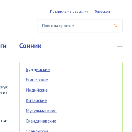
Подписка на рассылку
Гороскоп
ги
Сонник
Буддийские
Египетские
жную
Индийские
м из
Китайские
Мусульманские
ство
Скандинавские
Славянские