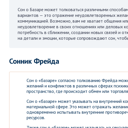
Сон о Базаре может толковаться различными способам
вариантов — это отражение неудовлетворенных желан
коммуникацией. Возможно, вам не хватает общения ил
неудовлетворение в своих отношениях или деловых ко
потребность в сближении, создании новых связей и о
на детали и эмоции, которые сопровождают сон, чтоб
Сонник Фрейда
Сон о «базаре» согласно толкованию Фрейда мож
желаний и конфликтов в различных сферах психик
пространство, где происходит обмен или торговл
Сон о «базаре» может указывать на внутренний к
материальной сфере. Это может отражать желани
одновременно испытывать внутренние противоречи
ресурсов.
Также сон о «базаре» может указывать на сексуал