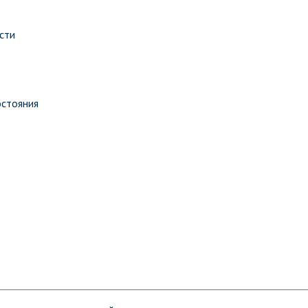
сти
остояния