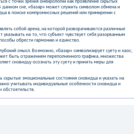
ься с точки зрения онейрологии как проявление скрытых
В данном сне, «базар» может служить символом обмена и
идца в поиске компромиссных решений или примирении с
влять собой арена, на которой разворачиваются различные
 указывать на то, что субъект чувствует себя разорванным
пособы обрести гармонию и единство.
лубокий смысл. Возможно, «базар» символизирует суету и хаос,
ожет быть отражением переполненного графика, множества
оляет сновидцу осознать эту суету и принять меры для
ь скрытые эмоциональные состояния сновидца и указать на
ажно учитывать индивидуальные особенности сновидца и
и обстоятельств.