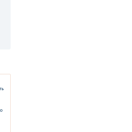
ть
но