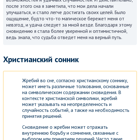
после этого сна я заметила, что мои дела начали
улучшаться, и стало легче достигать своих целей. Было
ощущение, будто что-то магическое бережет меня от
невзгод, и удача следует за мной везде. Благодаря этому
сновидению я стала более уверенной и оптимистичной,
ведь знала, что судьба отведет меня на верный путь.
Христианский сонник
Жребий во сне, согласно христианскому соннику,
может иметь различные толкования, основанные
на символическом содержании сновидения. В
контексте христианской символики, жребий
может указывать на неопределенность и
случайность событий, а также на необходимость
принятия решений.
Сновидение о жребии может отражать
Гороскоп на каждый день!
внутреннюю борьбу и сомнения, связанные с
Узнай что ждет тебя уже
выбором или принятием решений. Часто такие
сегодня!