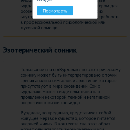
эмоции могут отражаться в снах в образе
вурдалака. Этот сон может стать триггером для
Посмотреть
осознания и понимания снопидцем своих
внутренних конфликтов и вызывать потребность
в профессиональной психологической или
духовной помощи.
Эзотерический сонник
Толкование сна о «Вурдалак» по эзотерическому
соннику может быть интерпретировано с точки
зрения анализа символов и архетипов, которые
присутствуют в мире сновидений. Сон о
вурдалаке может свидетельствовать о
проявлении некоторой темной и негативной
энергетики в жизни сновидца.
Вурдалак, по преданию, представляет собой
живущее мертвое существо, которое питается
энергией живых. В контексте сна этот образ
может олицетворять эмоциональный или