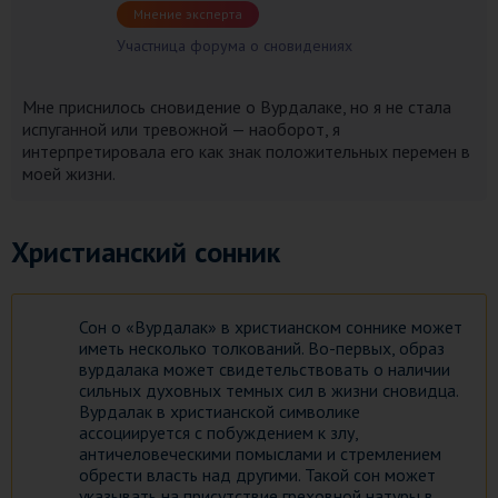
Мнение эксперта
Участница форума о сновидениях
Мне приснилось сновидение о Вурдалаке, но я не стала
испуганной или тревожной — наоборот, я
интерпретировала его как знак положительных перемен в
моей жизни.
Христианский сонник
Сон о «Вурдалак» в христианском соннике может
иметь несколько толкований. Во-первых, образ
вурдалака может свидетельствовать о наличии
сильных духовных темных сил в жизни сновидца.
Вурдалак в христианской символике
ассоциируется с побуждением к злу,
античеловеческими помыслами и стремлением
обрести власть над другими. Такой сон может
указывать на присутствие греховной натуры в