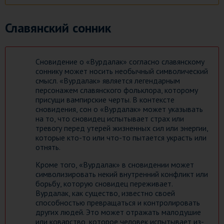
Славянский сонник
Сновидение о «Вурдалак» согласно славянскому
соннику может носить необычный символический
смысл. «Вурдалак» является легендарным
персонажем славянского фольклора, которому
присущи вампирские черты. В контексте
сновидения, сон о «Вурдалак» может указывать
на то, что сновидец испытывает страх или
тревогу перед утерей жизненных сил или энергии,
которые кто-то или что-то пытается украсть или
отнять.
Кроме того, «Вурдалак» в сновидении может
символизировать некий внутренний конфликт или
борьбу, которую сновидец переживает.
Вурдалак, как существо, известно своей
способностью превращаться и контролировать
других людей. Это может отражать малодушие
или коварство, которое человек испытывает из-