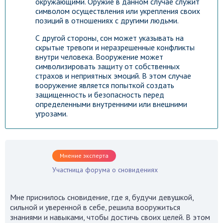
окружающими. Оружие в данном случае служит
символом осуществления или укрепления своих
позиций в отношениях с другими людьми.
С другой стороны, сон может указывать на
скрытые тревоги и неразрешенные конфликты
внутри человека. Вооружение может
символизировать защиту от собственных
страхов и неприятных эмоций. В этом случае
вооружение является попыткой создать
защищенность и безопасность перед
определенными внутренними или внешними
угрозами.
Мнение эксперта
Участница форума о сновидениях
Мне приснилось сновидение, где я, будучи девушкой,
Гороскоп на каждый день!
сильной и уверенной в себе, решила вооружиться
Узнай что ждет тебя уже
знаниями и навыками, чтобы достичь своих целей. В этом
сегодня!