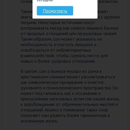
сознание и затруднять наше духовное развитие.
Посмотреть
Также, сон о выносе мусора из дома может
иметь отношение к нашим отношениям с другими
людьми. Некоторые источники могут
воспринимать мусор как символ лишнего багажа
от прошлых отношений или нездоровых связей.
Таким образом, сон может указывать на
необходимость отпустить прошлое и
освободиться от неблагоприятных
взаимодействий, чтобы сделать место для
новых и более здоровых отношений.
В целом, сон о выносе мусора из дома в
христианском соннике может рассматриваться
как символическое призывание к очистке
духовного и психологического пространства. Он
может подталкивать нас к осознанию и
преодолению негативных аспектов нашей жизни,
к освобождению от обременительных мыслей и
отношений. Анализ и понимание таких снов
помогают нам развить более гармоничную и
осознанную жизнь.