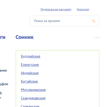
Подписка на рассылку
Гороскоп
ги
Сонник
Буддийские
Египетские
ания
Индийские
Китайские
туфли
Мусульманские
й.
е
Скандинавские
Славянские