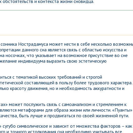
 обстоятельств и контекста жизни сновидца.
з сонника Нострадамуса может нести в себе несколько возможн
претации данного сна является связь с областью искусства и
 на носочках, что указывает на возможное присутствие во сне
 желание индивидуума выразить свою эстетическую
иться с тематикой высоких требований и строгой
стетической составляющей в пользу более трудового характера.
лько красоту движения, но и необходимость аккуратности и
ах» может послужить связь с самоанализом и стремлением к
вляются метафорами для образа жизни или личности. «Пуанты»
ачества, быть лучше и продвигаться по своей жизненной пути.
 сугубо символическое и зависит от множества факторов – как
ого и точного истолкования сна необходимо учитывать все