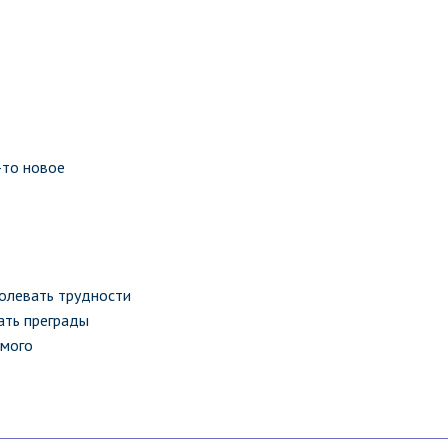
-то новое
долевать трудности
ать преграды
емого