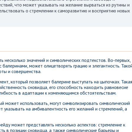
ствий, что может указывать на желание вырваться из рутины и
ельствовать о стремлении к саморазвитию и восприятию новых
ь несколько значений и символических подтекстов. Во-первых,
с балеринами, может олицетворять грацию и элегантность. Тако
оты и совершенства.
ент, который позволяет балерине выступать на цыпочках. Така
йственность сновидца, его способность находить равновесие
 гибкость в адаптации к изменяющимся обстоятельствам.
дый может использовать, могут символизировать символический
т указывать на амбивалентность его желаний и стремлений, а
рейду может представлять несколько аспектов: стремление к
сть в позиции сновидца, а также символические барьеры и