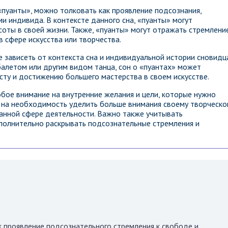
«пуанты», можно толковать как проявление подсознания,
и индивида. В контексте данного сна, «пуанты» могут
оты в своей жизни. Также, «пуанты» могут отражать стремление
 сфере искусства или творчества.
 зависеть от контекста сна и индивидуальной истории сновидца
балетом или другим видом танца, сон о «пуантах» может
сту и достижению большего мастерства в своем искусстве.
обое внимание на внутренние желания и цели, которые нужно
м на необходимость уделить больше внимания своему творческо
ранной сфере деятельности. Важно также учитывать
ополнительно раскрывать подсознательные стремления и
к проявление подсознательного стремления к свободе и