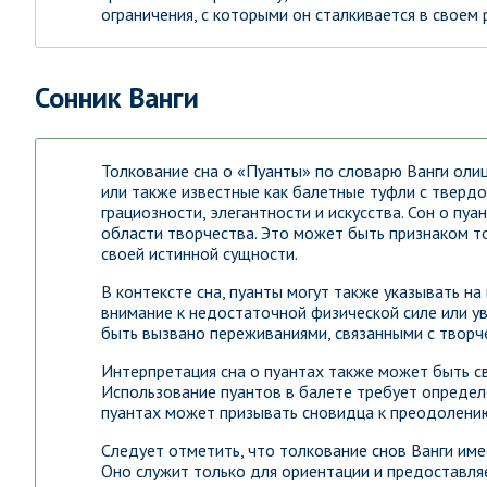
ограничения, с которыми он сталкивается в своем
Сонник Ванги
Толкование сна о «Пуанты» по словарю Ванги оли
или также известные как балетные туфли с тверд
грациозности, элегантности и искусства. Сон о п
области творчества. Это может быть признаком то
своей истинной сущности.
В контексте сна, пуанты могут также указывать н
внимание к недостаточной физической силе или у
быть вызвано переживаниями, связанными с творч
Интерпретация сна о пуантах также может быть с
Использование пуантов в балете требует определе
пуантах может призывать сновидца к преодолени
Следует отметить, что толкование снов Ванги име
Оно служит только для ориентации и предоставля