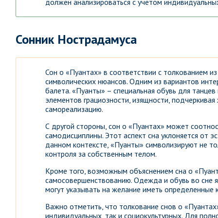
должен анализироваться с учетом индивидуальных
Сонник Нострадамуса
Сон о «Пуантах» в соответствии с толкованием и
символических нюансов. Одним из вариантов интер
балета. «Пуанты» – специальная обувь для танцев
элементов грациозности, изящности, подчеркивая
самореализацию.
С другой стороны, сон о «Пуантах» может соотнос
самодисциплины. Этот аспект сна уклоняется от э
данном контексте, «Пуанты» символизируют не то
контроля за собственным телом.
Кроме того, возможным объяснением сна о «Пуант
самосовершенствованию. Одежда и обувь во сне я
могут указывать на желание иметь определенные к
Важно отметить, что толкование снов о «Пуантах»
индивидуальных, так и социокультурных. Для полн