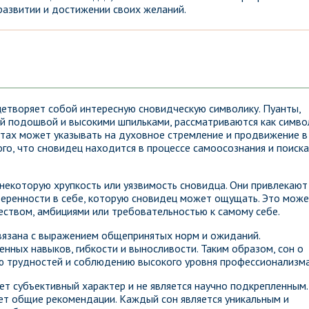
 развитии и достижении своих желаний.
цетворяет собой интересную сновидческую символику. Пуанты,
ой подошвой и высокими шпильками, рассматриваются как симво
уантах может указывать на духовное стремление и продвижение в
го, что сновидец находится в процессе самоосознания и поиска
а некоторую хрупкость или уязвимость сновидца. Они привлекают
веренности в себе, которую сновидец может ощущать. Это мож
еством, амбициями или требовательностью к самому себе.
вязана с выражением общепринятых норм и ожиданий.
нных навыков, гибкости и выносливости. Таким образом, сон о
ю трудностей и соблюдению высокого уровня профессионализма
ет субъективный характер и не является научно подкрепленным.
ет общие рекомендации. Каждый сон является уникальным и