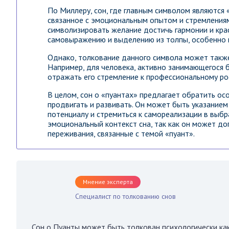
По Миллеру, сон, где главным символом являются 
связанное с эмоциональным опытом и стремлениям
символизировать желание достичь гармонии и крас
самовыражению и выделению из толпы, особенно в
Однако, толкование данного символа может также
Например, для человека, активно занимающегося 
отражать его стремление к профессиональному ро
В целом, сон о «пуантах» предлагает обратить ос
продвигать и развивать. Он может быть указание
потенциалу и стремиться к самореализации в выб
эмоциональный контекст сна, так как он может д
переживания, связанные с темой «пуант».
Мнение эксперта
Специалист по толкованию снов
Сон о Пуанты может быть толкован психологически ка