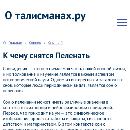
О талисманах.ру
Главная
Сонник
Сны на П
К чему снятся Пеленать
Сновидения — это неотъемлемая часть нашей ночной жизни,
и их толкование и изучение является важным аспектом
психологической науки. Одним из интересных и загадочных
снов, которые люди периодически видят, является сон о
пеленания.
Сон о пеленании может иметь различные значения в
контексте психологии и нейрофизиологии сновидений.
Первое, что приходит на ум — это символическое
изображение процесса заботы и защиты, связанного с
детством и материнством. В этом контексте сон о
пеленании может указывать на нужду в защите и уходе, как