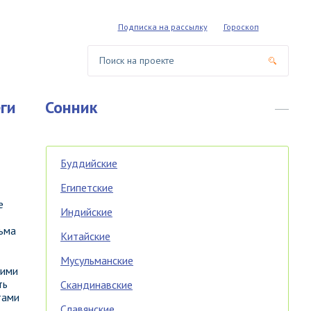
Подписка на рассылку
Гороскоп
ги
Сонник
Буддийские
Египетские
е
Индийские
сьма
Китайские
Мусульманские
кими
ть
Скандинавские
тами
Славянские