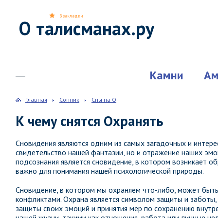
В закладки
О талисманах.ру
Камни
Ам
Главная
Сонник
Сны на О
К чему снятся Охранять
Сновидения являются одним из самых загадочных и интерес
свидетельство нашей фантазии, но и отражение наших эмо
подсознания является сновидение, в котором возникает об
важно для понимания нашей психологической природы.
Сновидение, в котором мы охраняем что-либо, может быть
конфликтами. Охрана является символом защиты и заботы,
защиты своих эмоций и принятия мер по сохранению внутре
нашей жизни, такими как отношения, работа или личные цел