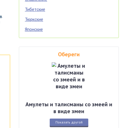
Тибетские
 в
Тюркские
и
Японские
Обереги
Амулеты и талисманы со змеей и
в виде змеи
Показать другой