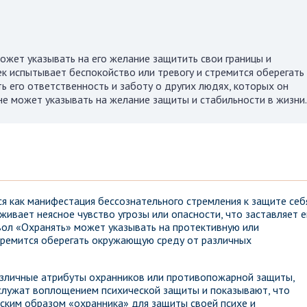
может указывать на его желание защитить свои границы и
к испытывает беспокойство или тревогу и стремится оберегать
ь его ответственность и заботу о других людях, которых он
не может указывать на желание защиты и стабильности в жизни.
я как манифестация бессознательного стремления к защите себ
живает неясное чувство угрозы или опасности, что заставляет е
ол «Охранять» может указывать на протективную или
тремится оберегать окружающую среду от различных
азличные атрибуты охранников или противопожарной защиты,
 служат воплощением психической защиты и показывают, что
ским образом «охранника» для защиты своей психе и