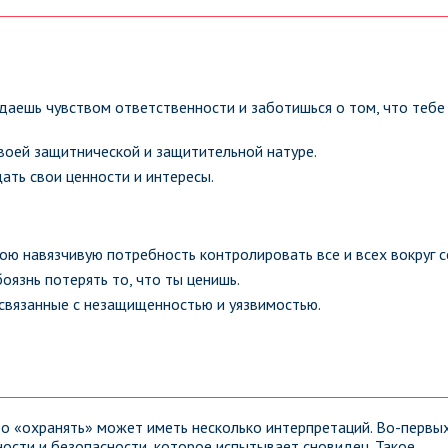
адаешь чувством ответственности и заботишься о том, что тебе
воей защитнической и защитительной натуре.
ать свои ценности и интересы.
ою навязчивую потребность контролировать все и всех вокруг с
язнь потерять то, что ты ценишь.
 связанные с незащищенностью и уязвимостью.
 о «охранять» может иметь несколько интерпретаций. Во-первых
ости и безопасности, которое испытывает сновидец. Такое