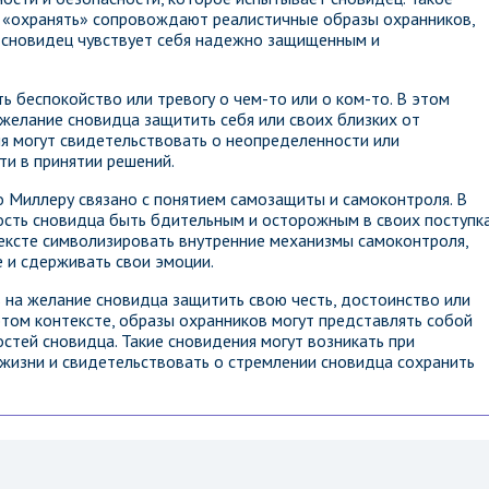
 о «охранять» сопровождают реалистичные образы охранников,
то сновидец чувствует себя надежно защищенным и
ь беспокойство или тревогу о чем-то или о ком-то. В этом
 желание сновидца защитить себя или своих близких от
ия могут свидетельствовать о неопределенности или
ти в принятии решений.
о Миллеру связано с понятием самозащиты и самоконтроля. В
ость сновидца быть бдительным и осторожным в своих поступк
тексте символизировать внутренние механизмы самоконтроля,
 и сдерживать свои эмоции.
ь на желание сновидца защитить свою честь, достоинство или
этом контексте, образы охранников могут представлять собой
стей сновидца. Такие сновидения могут возникать при
жизни и свидетельствовать о стремлении сновидца сохранить