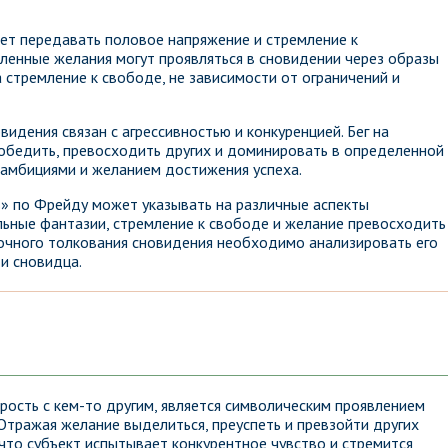
жет передавать половое напряжение и стремление к
енные желания могут проявляться в сновидении через образы
а стремление к свободе, не зависимости от ограничений и
идения связан с агрессивностью и конкуренцией. Бег на
обедить, превосходить других и доминировать в определенной
 амбициями и желанием достижения успеха.
ь» по Фрейду может указывать на различные аспекты
льные фантазии, стремление к свободе и желание превосходить
точного толкования сновидения необходимо анализировать его
и сновидца.
орость с кем-то другим, является символическим проявлением
 Отражая желание выделиться, преуспеть и превзойти других
что субъект испытывает конкурентное чувство и стремится