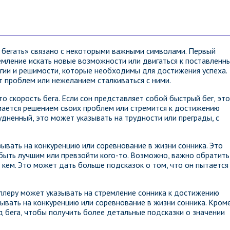
и бегать» связано с некоторыми важными символами. Первый
ремление искать новые возможности или двигаться к поставленн
ргии и решимости, которые необходимы для достижения успеха.
т проблем или нежеланием сталкиваться с ними.
о скорость бега. Если сон представляет собой быстрый бег, это
имается решением своих проблем или стремится к достижению
удненный, это может указывать на трудности или преграды, с
зывать на конкуренцию или соревнование в жизни сонника. Это
 быть лучшим или превзойти кого-то. Возможно, важно обратить
а кем. Это может дать больше подсказок о том, что он пытается
иллеру может указывать на стремление сонника к достижению
ывать на конкуренцию или соревнование в жизни сонника. Кром
ид бега, чтобы получить более детальные подсказки о значении