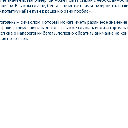
угие значения. Например, он может быть связан с необходимост
 жизни. В таком случае, бег во сне может символизировать наш
у попытку найти пути к решению этих проблем.
огогранным символом, который может иметь различное значение
трахи, стремления и надежды, а также служить индикатором н
сл сна о наперегонки бегать, полезно обратить внимание на кон
вает этот сон.