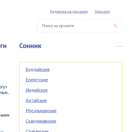
Подписка на рассылку
Гороскоп
ги
Сонник
Буддийские
Египетские
огут
Индийские
чью,
Китайские
Мусульманские
анием
Скандинавские
Славянские