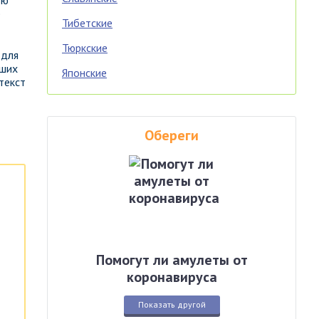
ью
е
Тибетские
Тюркские
 для
аших
Японские
текст
Обереги
Помогут ли амулеты от
коронавируса
Показать другой