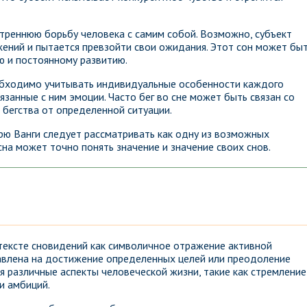
утреннюю борьбу человека с самим собой. Возможно, субъект
жений и пытается превзойти свои ожидания. Этот сон может бы
 и постоянному развитию.
еобходимо учитывать индивидуальные особенности каждого
язанные с ним эмоции. Часто бег во сне может быть связан со
 бегства от определенной ситуации.
арю Ванги следует рассматривать как одну из возможных
сна может точно понять значение и значение своих снов.
нтексте сновидений как символичное отражение активной
равлена на достижение определенных целей или преодоление
я различные аспекты человеческой жизни, такие как стремление
и амбиций.