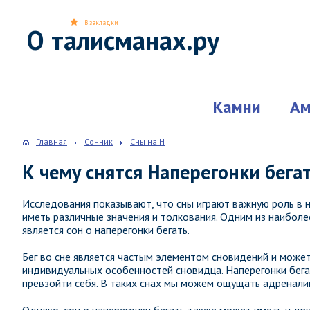
В закладки
О талисманах.ру
Камни
Ам
Главная
Сонник
Сны на Н
К чему снятся Наперегонки бега
Исследования показывают, что сны играют важную роль в 
иметь различные значения и толкования. Одним из наиболе
является сон о наперегонки бегать.
Бег во сне является частым элементом сновидений и может
индивидуальных особенностей сновидца. Наперегонки бега
превзойти себя. В таких снах мы можем ощущать адреналин