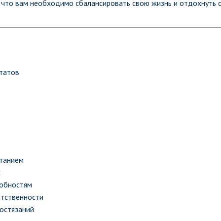
, что вам необходимо сбалансировать свою жизнь и отдохнуть 
ьтатов
ытанием
х
собностям
етственности
состязаний