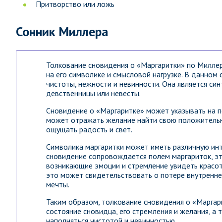
Притворство или ложь
Сонник Миллера
Толкование сновидения о «Маргаритки» по Миллер
на его символике и смысловой нагрузке. В данном 
чистоты, нежности и невинности. Она является си
девственницы или невесты.
Сновидение о «Маргаритке» может указывать на п
может отражать желание найти свою положительн
ощущать радость и свет.
Символика маргаритки может иметь различную инт
сновидение сопровождается полем маргариток, эт
возникающие эмоции и стремление увидеть красоту 
это может свидетельствовать о потере внутренне
мечты.
Таким образом, толкование сновидения о «Маргар
состояние сновидца, его стремления и желания, а 
наполняться чистотой и невинностью.