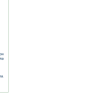
сон
ла
а.