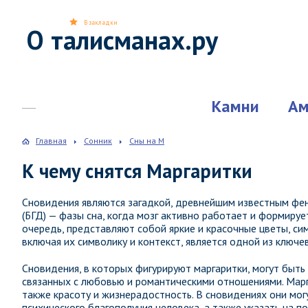
В закладки
О талисманах.ру
Камни
Ам
Главная
Сонник
Сны на М
К чему снятся Маргаритки
Сновидения являются загадкой, древнейшим известным фен
(БГД) — фазы сна, когда мозг активно работает и формируе
очередь, представляют собой яркие и красочные цветы, си
включая их символику и контекст, является одной из ключ
Сновидения, в которых фигурируют маргаритки, могут быть
связанных с любовью и романтическими отношениями. Марг
также красоту и жизнерадостность. В сновидениях они мог
психического благополучия человека, а также указать на 