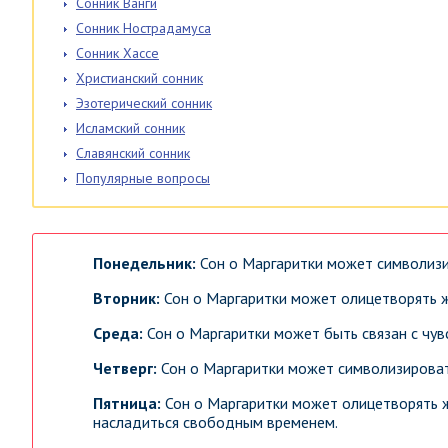
Сонник Ванги
Сонник Нострадамуса
Сонник Хассе
Христианский сонник
Эзотерический сонник
Исламский сонник
Славянский сонник
Популярные вопросы
Понедельник:
Сон о Маргаритки может символизи
Вторник:
Сон о Маргаритки может олицетворять ж
Среда:
Сон о Маргаритки может быть связан с чу
Четверг:
Сон о Маргаритки может символизировать
Пятница:
Сон о Маргаритки может олицетворять ж
насладиться свободным временем.