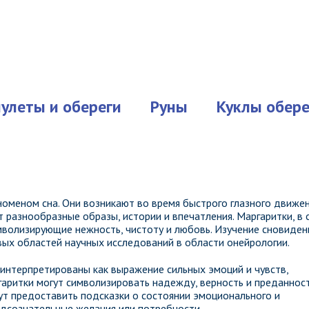
улеты и обереги
Руны
Куклы обере
оменом сна. Они возникают во время быстрого глазного движе
т разнообразные образы, истории и впечатления. Маргаритки, в
мволизирующие нежность, чистоту и любовь. Изучение сновиден
евых областей научных исследований в области онейрологии.
 интерпретированы как выражение сильных эмоций и чувств,
аритки могут символизировать надежду, верность и преданност
ут предоставить подсказки о состоянии эмоционального и
подсознательные желания или потребности.