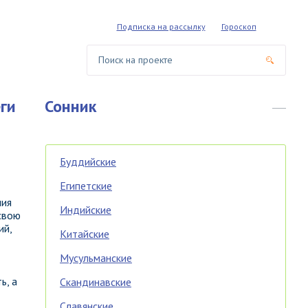
Подписка на рассылку
Гороскоп
ги
Сонник
Буддийские
Египетские
ния
Индийские
 свою
ий,
Китайские
Мусульманские
ь, а
Скандинавские
Славянские