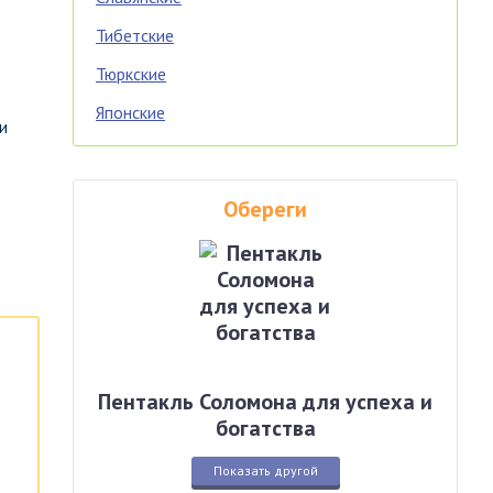
Тибетские
Тюркские
Японские
и
Обереги
Пентакль Соломона для успеха и
богатства
Показать другой