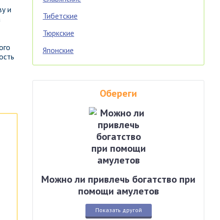
ву и
Тибетские
а
Тюркские
ого
Японские
ость
Обереги
Можно ли привлечь богатство при
помощи амулетов
Показать другой