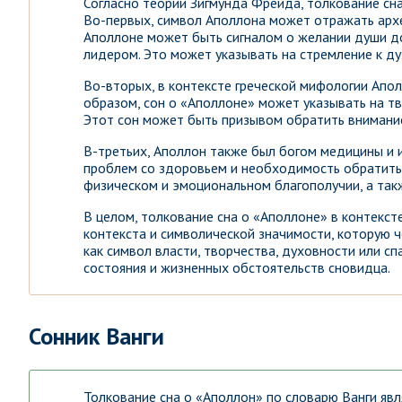
Согласно теории Зигмунда Фрейда, толкование сн
Во-первых, символ Аполлона может отражать архе
Аполлоне может быть сигналом о желании души до
лидером. Это может указывать на стремление к д
Во-вторых, в контексте греческой мифологии Аполл
образом, сон о «Аполлоне» может указывать на тв
Этот сон может быть призывом обратить внимание 
В-третьих, Аполлон также был богом медицины и 
проблем со здоровьем и необходимость обратить 
физическом и эмоциональном благополучии, а та
В целом, толкование сна о «Аполлоне» в контекс
контекста и символической значимости, которую 
как символ власти, творчества, духовности или сп
состояния и жизненных обстоятельств сновидца.
Сонник Ванги
Толкование сна о «Аполлон» по словарю Ванги яв