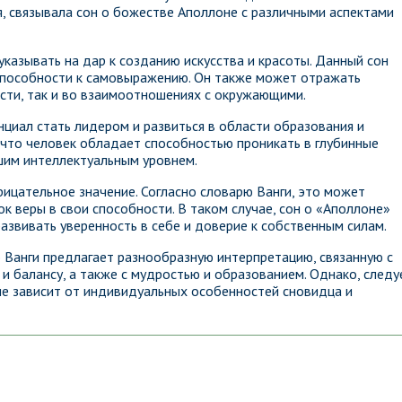
ая, связывала сон о божестве Аполлоне с различными аспектами
указывать на дар к созданию искусства и красоты. Данный сон
способности к самовыражению. Он также может отражать
ности, так и во взаимоотношениях с окружающими.
циал стать лидером и развиться в области образования и
, что человек обладает способностью проникать в глубинные
шим интеллектуальным уровнем.
рицательное значение. Согласно словарю Ванги, это может
к веры в свои способности. В таком случае, сон о «Аполлоне»
вивать уверенность в себе и доверие к собственным силам.
 Ванги предлагает разнообразную интерпретацию, связанную с
и балансу, а также с мудростью и образованием. Однако, следу
ние зависит от индивидуальных особенностей сновидца и