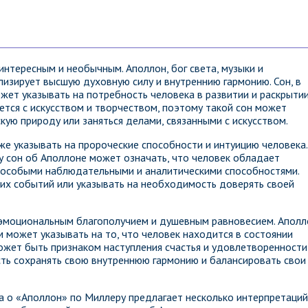
интересным и необычным. Аполлон, бог света, музыки и
изирует высшую духовную силу и внутреннию гармонию. Сон, в
жет указывать на потребность человека в развитии и раскрыти
ется с искусством и творчеством, поэтому такой сон может
ую природу или заняться делами, связанными с искусством.
же указывать на пророческие способности и интуицию человека.
у сон об Аполлоне может означать, что человек обладает
 особыми наблюдательными и аналитическими способностями.
их событий или указывать на необходимость доверять своей
 эмоциональным благополучием и душевным равновесием. Аполл
м может указывать на то, что человек находится в состоянии
ожет быть признаком наступления счастья и удовлетворенности
ть сохранять свою внутреннюю гармонию и балансировать свои
а о «Аполлон» по Миллеру предлагает несколько интерпретаций