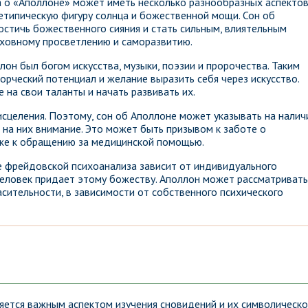
а о «Аполлоне» может иметь несколько разнообразных аспектов
типическую фигуру солнца и божественной мощи. Сон об
стичь божественного сияния и стать сильным, влиятельным
уховному просветлению и саморазвитию.
он был богом искусства, музыки, поэзии и пророчества. Таким
орческий потенциал и желание выразить себя через искусство.
на свои таланты и начать развивать их.
исцеления. Поэтому, сон об Аполлоне может указывать на налич
на них внимание. Это может быть призывом к заботе о
кже к обращению за медицинской помощью.
те фрейдовской психоанализа зависит от индивидуального
человек придает этому божеству. Аполлон может рассматривать
асительности, в зависимости от собственного психического
ляется важным аспектом изучения сновидений и их символическо