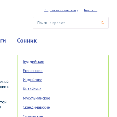
Подписка на рассылку
Гороскоп
ги
Сонник
Буддийские
Египетские
Индийские
дений
ции и
Китайские
Мусульманские
отой
и
Скандинавские
Славянские