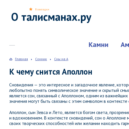
В закладки
О талисманах.ру
Камни
Ам
Главная
Сонник
Сны на А
К чему снится Аполлон
Сновидения — это интересное и загадочное явление, котор
любопытно понять символическое значение и скрытый смы
является сон, связанный с Аполлоном, одним из важнейших
значения могут быть связаны с этим символом в контексте
Аполлон, сын Зевса и Лето, является богом света, прозрения
и вдохновением. В контексте сновидений, сон о Аполлоне 
своих творческих способностей или желании находить гар