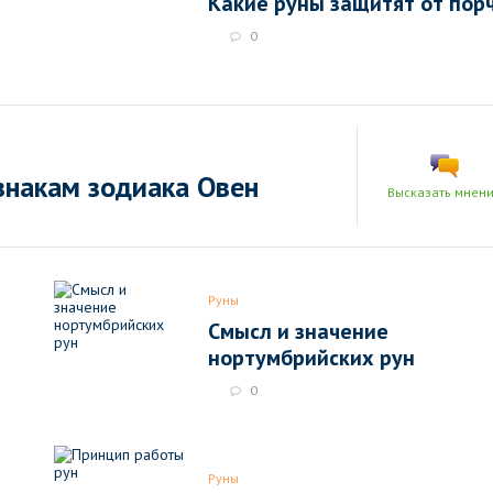
Какие руны защитят от пор
0
знакам зодиака Овен
Высказать мнен
Руны
Смысл и значение
нортумбрийских рун
0
Руны