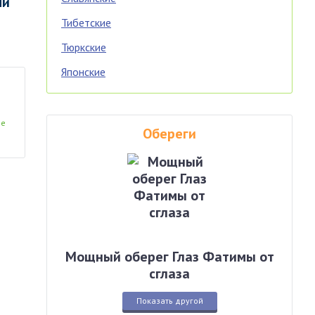
чи
Тибетские
Тюркские
Японские
ие
Обереги
Мощный оберег Глаз Фатимы от
сглаза
Показать другой