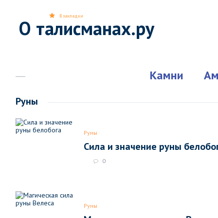
В закладки
О талисманах.ру
Камни
Ам
Руны
Руны
Сила и значение руны белобо
0
Руны