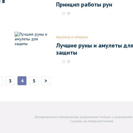
 в
Принцип работы рун
0
Амулеты и обереги
Лучшие руны и амулеты дл
защиты
0
>
3
4
5
Копирование материалов разрешено только с указанием
ссылки на первоисточник