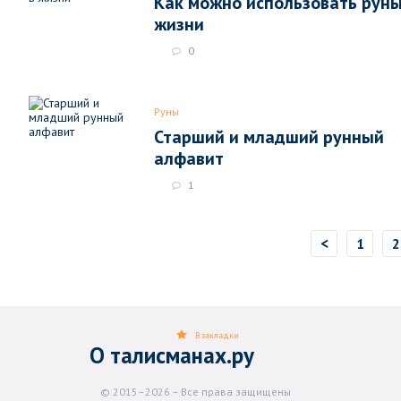
Как можно использовать руны
жизни
0
Руны
Старший и младший рунный
алфавит
1
<
1
2
В закладки
О талисманах.ру
© 2015–2026 – Все права защищены