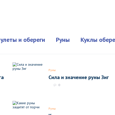
улеты и обереги
Руны
Куклы обере
Руны
га
Сила и значение руны Зиг
0
Руны